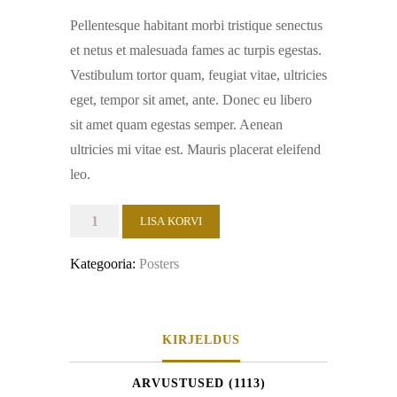
Pellentesque habitant morbi tristique senectus
et netus et malesuada fames ac turpis egestas.
Vestibulum tortor quam, feugiat vitae, ultricies
eget, tempor sit amet, ante. Donec eu libero
sit amet quam egestas semper. Aenean
ultricies mi vitae est. Mauris placerat eleifend
leo.
Ship
LISA KORVI
Your
Kategooria:
Posters
Idea
kogus
KIRJELDUS
ARVUSTUSED (1113)