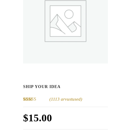
SHIP YOUR IDEA
(
1113
arvustused)
Hinnatud
1113
2.57
/5
$
15.00
kliendi
hinnangu
põhjal