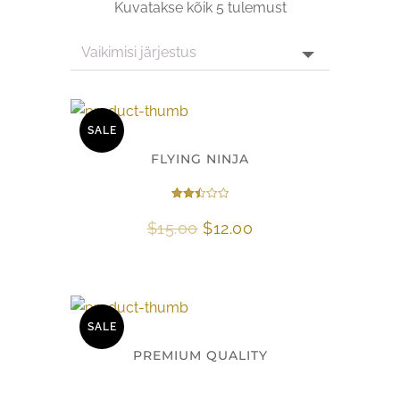
Kuvatakse kõik 5 tulemust
SALE
FLYING NINJA
Hinnanguga
2.47
Algne
Current
$
15.00
$
12.00
/ 5
hind
price
oli:
is:
$15.00.
$12.00.
SALE
PREMIUM QUALITY