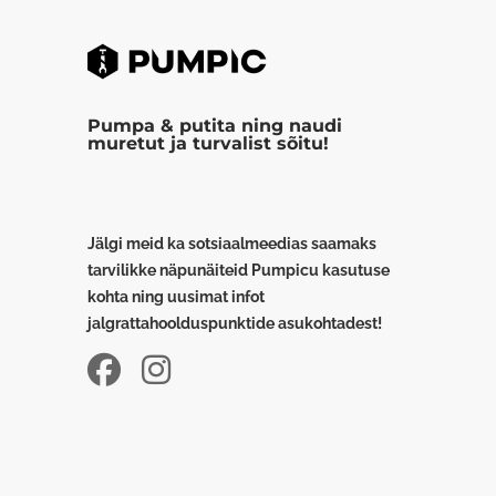
Pumpa & putita ning naudi
muretut ja turvalist sõitu!
Jälgi meid ka sotsiaalmeedias saamaks
tarvilikke näpunäiteid Pumpicu kasutuse
kohta ning uusimat infot
jalgrattahoolduspunktide asukohtadest!