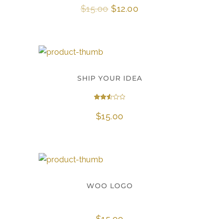
Algne
Current
$
15.00
$
12.00
hind
price
oli:
is:
$15.00.
$12.00.
SHIP YOUR IDEA
Hinnanguga
2.57
$
15.00
/ 5
WOO LOGO
$
15.00