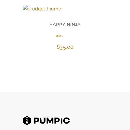
HAPPY NINJA
Hinnanguga
1.00
$
35.00
/ 5