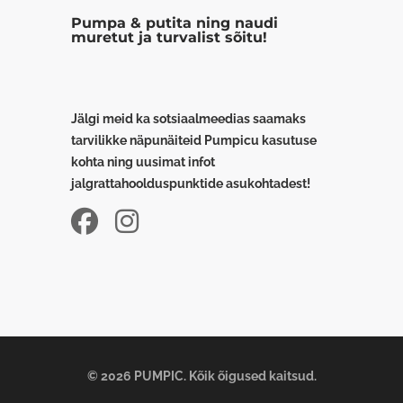
Pumpa & putita ning naudi
muretut ja turvalist sõitu!
Jälgi meid ka sotsiaalmeedias saamaks
tarvilikke näpunäiteid Pumpicu kasutuse
kohta ning uusimat infot
jalgrattahoolduspunktide asukohtadest!
© 2026 PUMPIC. Kõik õigused kaitsud.