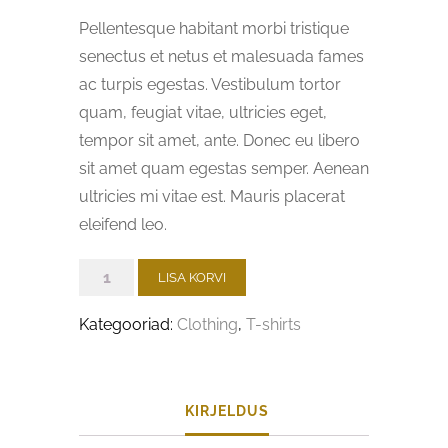
Pellentesque habitant morbi tristique
senectus et netus et malesuada fames
ac turpis egestas. Vestibulum tortor
quam, feugiat vitae, ultricies eget,
tempor sit amet, ante. Donec eu libero
sit amet quam egestas semper. Aenean
ultricies mi vitae est. Mauris placerat
eleifend leo.
Happy
LISA KORVI
Ninja
Kategooriad:
Clothing
,
T-shirts
kogus
KIRJELDUS