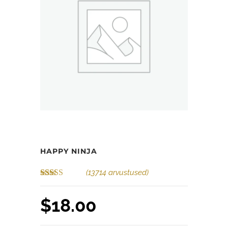
HAPPY NINJA
(
13714
arvustused)
Hinnatud
8446
2.55
/5
$
18.00
kliendi
hinnangu
põhjal